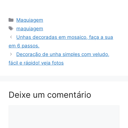
Categorias
Maquiagem
Tags
maquiagem
Unhas decoradas em mosaico, faça a sua
em 6 passos.
Decoração de unha simples com veludo,
fácil e rápido! veja fotos
Deixe um comentário
Comentário