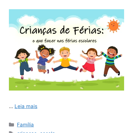
…
Leia mais
Categorias
Família
Tags