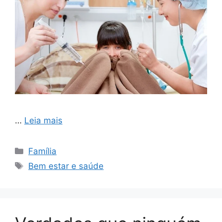
…
Leia mais
Categorias
Família
Tags
Bem estar e saúde