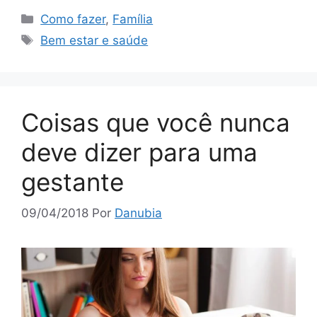
Categorias
Como fazer
,
Família
Tags
Bem estar e saúde
Coisas que você nunca
deve dizer para uma
gestante
09/04/2018
Por
Danubia