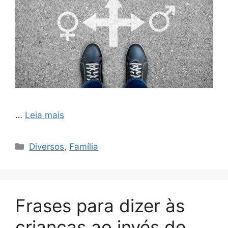
…
Leia mais
Categorias
Diversos
,
Família
Frases para dizer às
crianças ao invés de