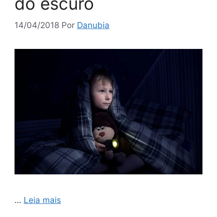
do escuro
14/04/2018
Por
Danubia
…
Leia mais