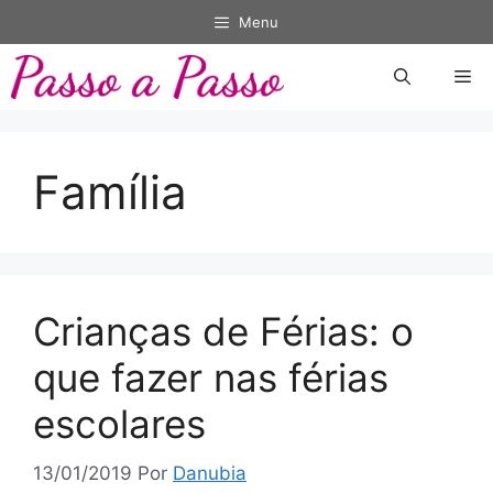
Pular
Menu
para
o
Me
conteúdo
Família
Crianças de Férias: o
que fazer nas férias
escolares
13/01/2019
Por
Danubia