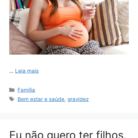
…
Leia mais
Categorias
Família
Tags
Bem estar e saúde
,
gravidez
Eu não quero ter filhos,