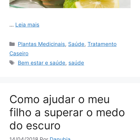
…
Leia mais
Categorias
Plantas Medicinais
,
Saúde
,
Tratamento
Caseiro
Tags
Bem estar e saúde
,
saúde
Como ajudar o meu
filho a superar o medo
do escuro
14/04/2018
Por
Danubia