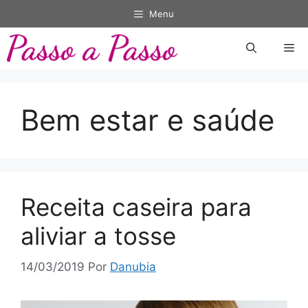
Pular
Menu
para
o
Me
conteúdo
Bem estar e saúde
Receita caseira para
aliviar a tosse
14/03/2019
Por
Danubia