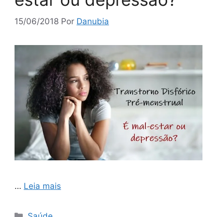
15/06/2018
Por
Danubia
…
Leia mais
Categorias
Saúde