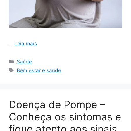
…
Leia mais
Categorias
Saúde
Tags
Bem estar e saúde
Doença de Pompe –
Conheça os sintomas e
fique atento aos sinais