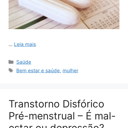
…
Leia mais
Categorias
Saúde
Tags
Bem estar e saúde
,
mulher
Transtorno Disfórico
Pré-menstrual – É mal-
estar ou depressão?