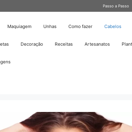
Passo a Passo
Maquiagem
Unhas
Como fazer
Cabelos
etas
Decoração
Receitas
Artesanatos
Plan
gens