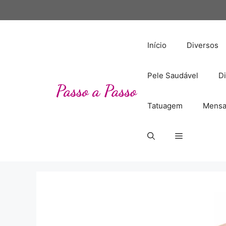
Pular
para
o
conteúdo
Início
Diversos
Pele Saudável
Di
Tatuagem
Mensa