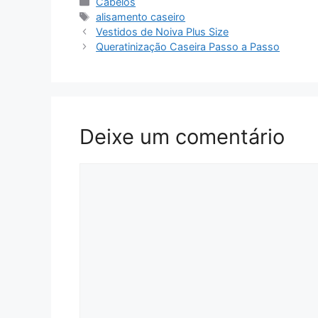
Categorias
Cabelos
Tags
alisamento caseiro
Vestidos de Noiva Plus Size
Queratinização Caseira Passo a Passo
Deixe um comentário
Comentário