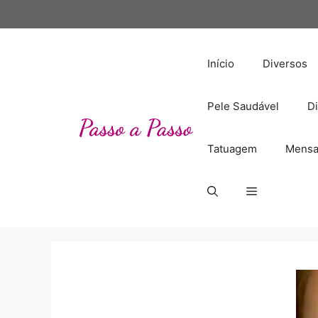
Pular
para
o
conteúdo
Início
Diversos
Pele Saudável
Di
Tatuagem
Mensa