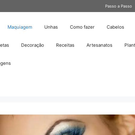
Passo a Passo
Maquiagem
Unhas
Como fazer
Cabelos
etas
Decoração
Receitas
Artesanatos
Plan
gens