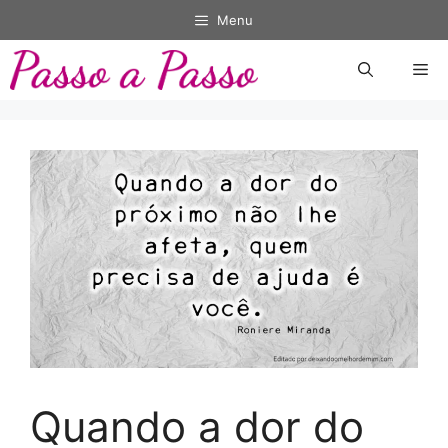
Pular
Menu
para
o
Me
conteúdo
Quando a dor do