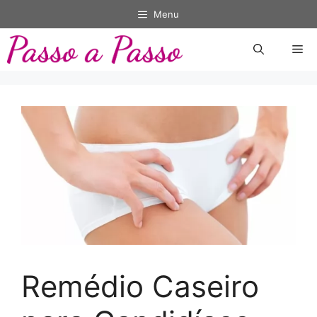
Pular
Menu
para
o
Me
conteúdo
Remédio Caseiro