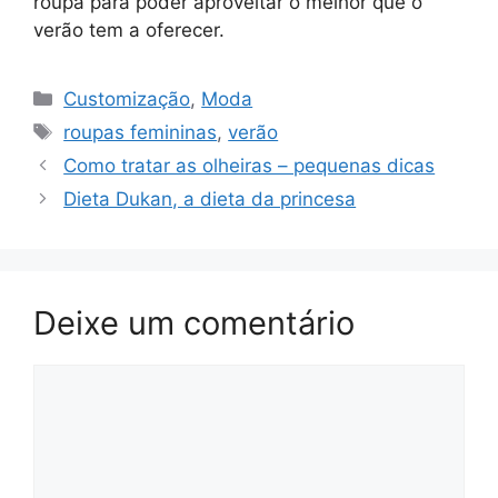
roupa para poder aproveitar o melhor que o
verão tem a oferecer.
Categorias
Customização
,
Moda
Tags
roupas femininas
,
verão
Como tratar as olheiras – pequenas dicas
Dieta Dukan, a dieta da princesa
Deixe um comentário
Comentário