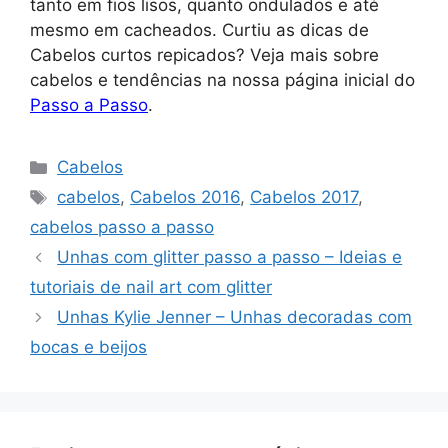
tanto em fios lisos, quanto ondulados e até
mesmo em cacheados. Curtiu as dicas de
Cabelos curtos repicados? Veja mais sobre
cabelos e tendências na nossa página inicial do
Passo a Passo
.
Categorias
Cabelos
Tags
cabelos
,
Cabelos 2016
,
Cabelos 2017
,
cabelos passo a passo
Unhas com glitter passo a passo – Ideias e
tutoriais de nail art com glitter
Unhas Kylie Jenner – Unhas decoradas com
bocas e beijos