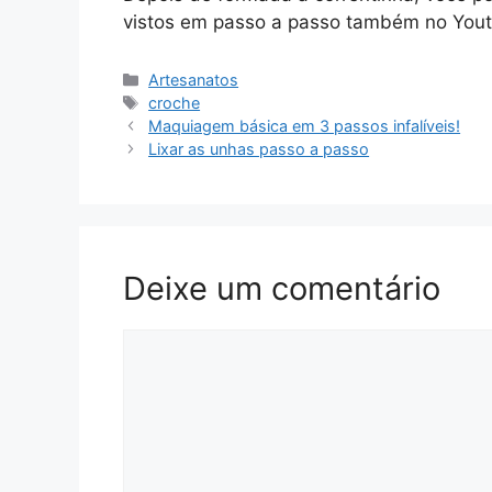
vistos em passo a passo também no Youtu
Categorias
Artesanatos
Tags
croche
Maquiagem básica em 3 passos infalíveis!
Lixar as unhas passo a passo
Deixe um comentário
Comentário