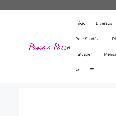
Pular
para
o
conteúdo
Início
Diversos
Pele Saudável
Di
Tatuagem
Mensa