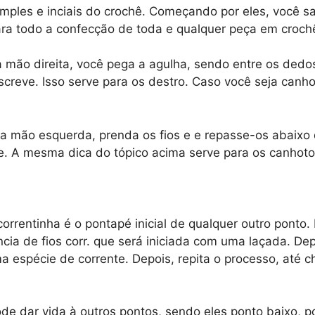
mples e inciais do crochê. Começando por eles, você s
ra todo a confecção de toda e qualquer peça em croch
mão direita, você pega a agulha, sendo entre os dedos
reve. Isso serve para os destro. Caso você seja canho
a mão esquerda, prenda os fios e e repasse-os abaixo 
ele. A mesma dica do tópico acima serve para os canhot
orrentinha é o pontapé inicial de qualquer outro ponto
ência de fios corr. que será iniciada com uma laçada. De
a espécie de corrente. Depois, repita o processo, até 
de dar vida à outros pontos, sendo eles ponto baixo, 