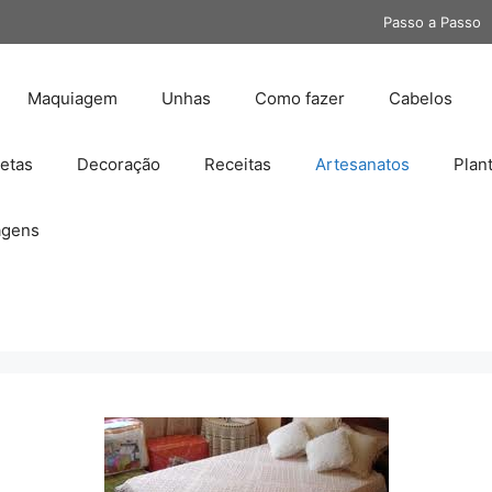
Passo a Passo
Maquiagem
Unhas
Como fazer
Cabelos
etas
Decoração
Receitas
Artesanatos
Plan
gens