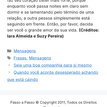
faz seu coração bater mais forte, porque
enquanto você passa noites em claro sem
dormir e se lamentando pelo término de uma
relação, a outra pessoa simplesmente está
seguindo em frente. Então, por favor, decida
ser você o grande amor da sua vida.
(Créditos:
Iara Almeida e Suzy Pereira)
Categorias
Mensagens
Tags
Frases
,
Mensagens
Seja uma boa companhia para si mesmo
Quando você acorda desesperado achando
que está caindo
Passo a Passo © Copyright 2011, Todos os Direitos