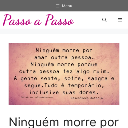
Pular
Menu
para
o
Me
conteúdo
Ninguém morre por