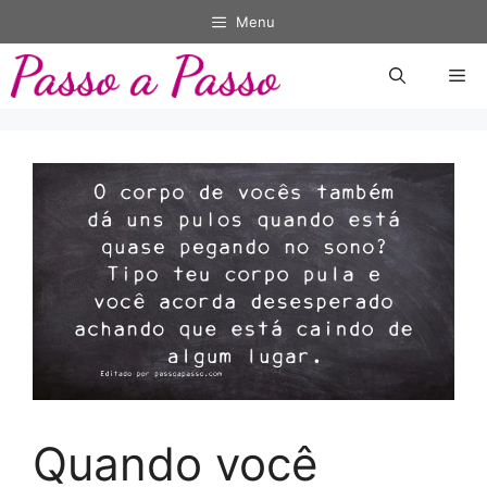
Pular
Menu
para
o
Me
conteúdo
Quando você