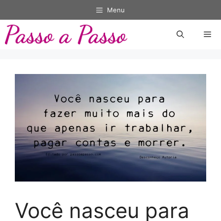
Pular
Menu
para
o
Me
conteúdo
Você nasceu para