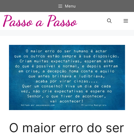
Pular
Menu
para
o
Me
conteúdo
O maior erro do ser