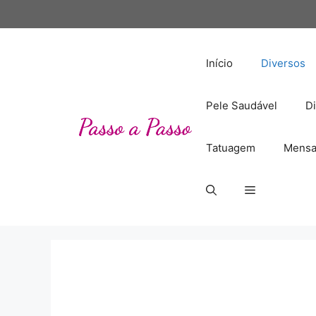
Pular
para
o
conteúdo
Início
Diversos
Pele Saudável
Di
Tatuagem
Mensa