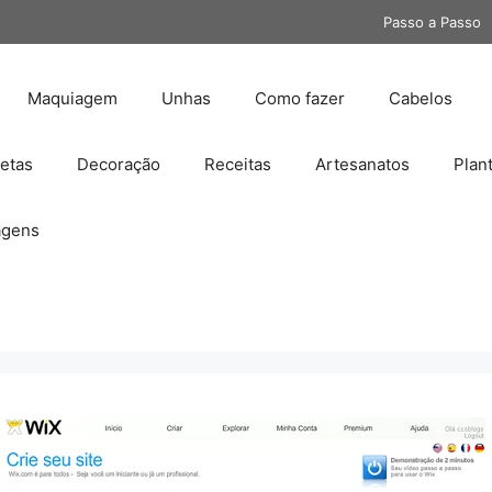
Passo a Passo
Maquiagem
Unhas
Como fazer
Cabelos
etas
Decoração
Receitas
Artesanatos
Plan
gens