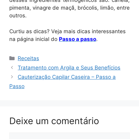
desses ingredientes termogênicos são: canela,
pimenta, vinagre de maçã, brócolis, limão, entre
outros.
Curtiu as dicas? Veja mais dicas interessantes
na página inicial do
Passo a passo
.
Categorias
Receitas
Tratamento com Argila e Seus Benefícios
Cauterização Capilar Caseira – Passo a
Passo
Deixe um comentário
Comentário