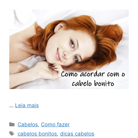
…
Leia mais
Categorias
Cabelos
,
Como fazer
Tags
cabelos bonitos
,
dicas cabelos