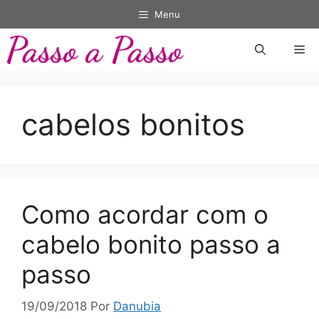
Pular
Menu
para
o
Me
conteúdo
cabelos bonitos
Como acordar com o
cabelo bonito passo a
passo
19/09/2018
Por
Danubia