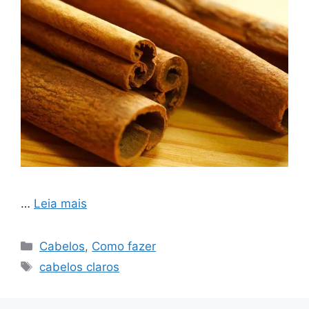
…
Leia mais
Categorias
Cabelos
,
Como fazer
Tags
cabelos claros