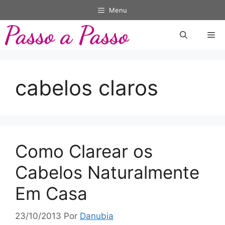
Pular
Menu
para
o
Me
conteúdo
cabelos claros
Como Clarear os
Cabelos Naturalmente
Em Casa
23/10/2013
Por
Danubia