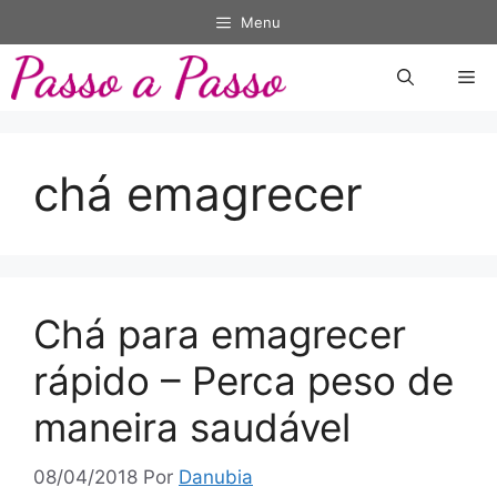
Pular
Menu
para
o
Me
conteúdo
chá emagrecer
Chá para emagrecer
rápido – Perca peso de
maneira saudável
08/04/2018
Por
Danubia