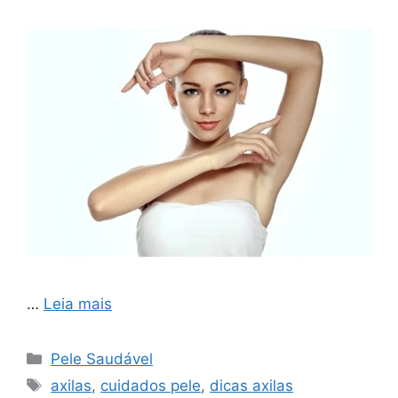
…
Leia mais
Categorias
Pele Saudável
Tags
axilas
,
cuidados pele
,
dicas axilas