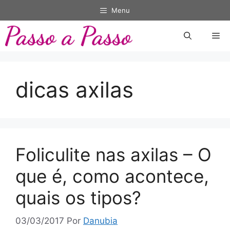
Pular
Menu
para
o
Me
conteúdo
dicas axilas
Foliculite nas axilas – O
que é, como acontece,
quais os tipos?
03/03/2017
Por
Danubia