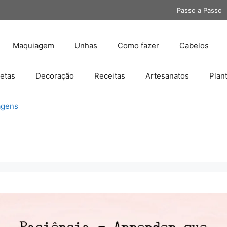
Passo a Passo
Maquiagem
Unhas
Como fazer
Cabelos
etas
Decoração
Receitas
Artesanatos
Plan
gens