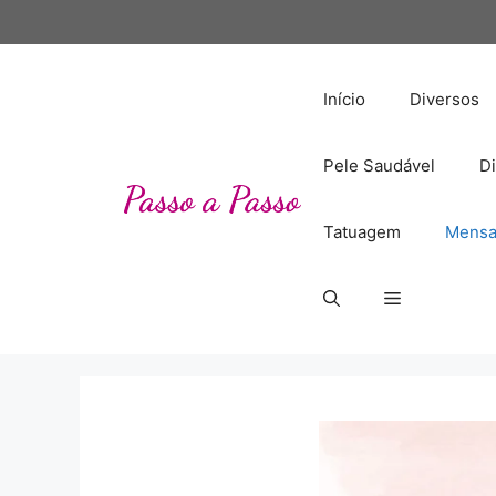
Pular
para
o
conteúdo
Início
Diversos
Pele Saudável
Di
Tatuagem
Mensa