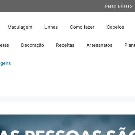
Passo a Passo
Maquiagem
Unhas
Como fazer
Cabelos
etas
Decoração
Receitas
Artesanatos
Plan
gens