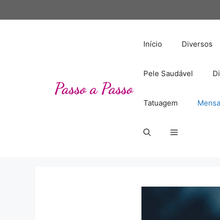
Pular
para
o
conteúdo
Início
Diversos
Pele Saudável
Di
Tatuagem
Mensa