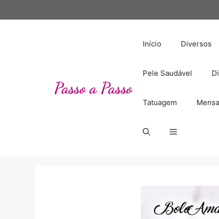
Pular
para
o
conteúdo
Início
Diversos
Pele Saudável
Di
Tatuagem
Mensa