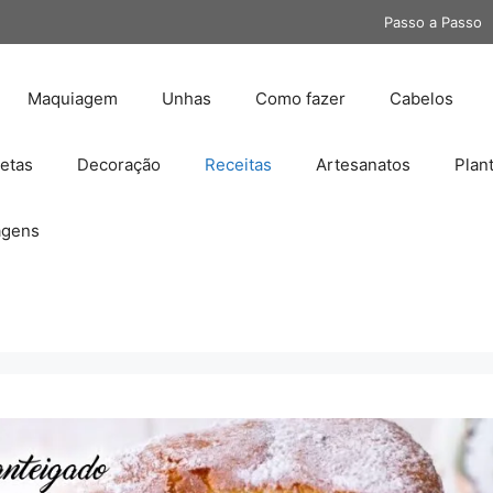
Passo a Passo
Maquiagem
Unhas
Como fazer
Cabelos
etas
Decoração
Receitas
Artesanatos
Plan
gens