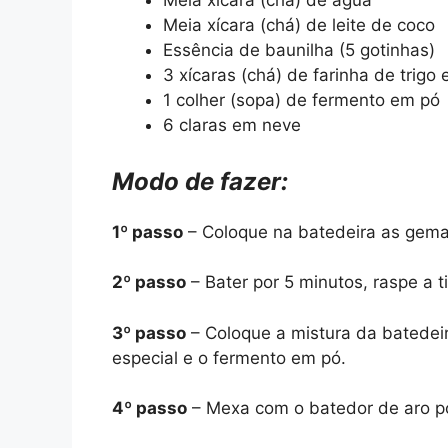
Meia xícara (chá) de água
Meia xícara (chá) de leite de coco
Essência de baunilha (5 gotinhas)
3 xícaras (chá) de farinha de trigo 
1 colher (sopa) de fermento em pó
6 claras em neve
Modo de fazer:
1º passo
– Coloque na batedeira as gemas
2º passo
– Bater por 5 minutos, raspe a t
3º passo
– Coloque a mistura da batedeira
especial e o fermento em pó.
4º passo
– Mexa com o batedor de aro po