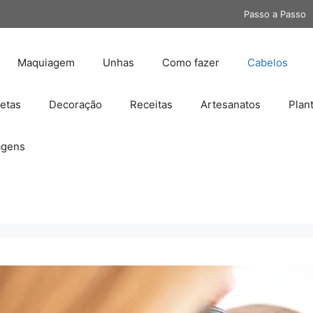
Passo a Passo
Maquiagem
Unhas
Como fazer
Cabelos
etas
Decoração
Receitas
Artesanatos
Plan
gens