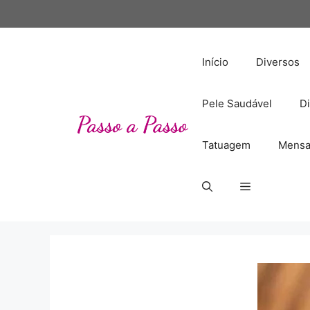
Pular
para
o
conteúdo
Início
Diversos
Pele Saudável
Di
Tatuagem
Mensa