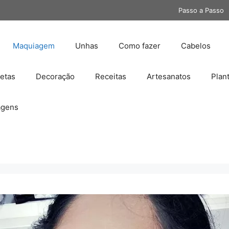
Passo a Passo
Maquiagem
Unhas
Como fazer
Cabelos
etas
Decoração
Receitas
Artesanatos
Plan
gens