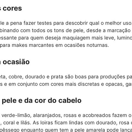
s cores
le a pena fazer testes para descobrir qual o melhor us
ombinando com todos os tons de pele, desde a marcação
ressante para quem deseja maquiagem mais leve, luminos
 para makes marcantes em ocasiões noturnas.
a ocasião
leta, cobre, dourado e prata são boas para produções p
s e em conjunto com cores mais discretas e opacas, gar
pele e da cor do cabelo
, verde-limão, alaranjados, rosas e acobreados fazem 
 coral e lilás. As loiras ficam lindas com dourado, rosa
pêssego enquanto quem tem a pele amarela pode lançar m