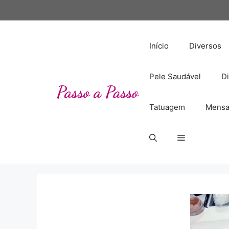
Pular
para
o
conteúdo
Início
Diversos
Pele Saudável
Di
Tatuagem
Mensa