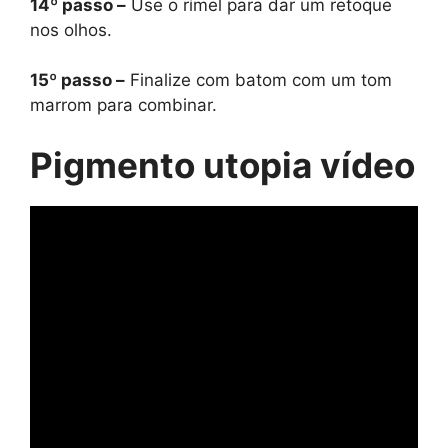
14º passo –
Use o rímel para dar um retoque
nos olhos.
15º passo –
Finalize com batom com um tom
marrom para combinar.
Pigmento utopia vídeo