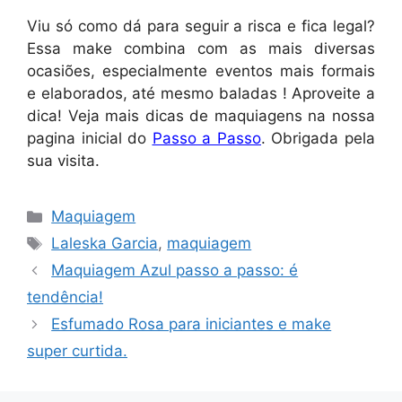
Viu só como dá para seguir a risca e fica legal?
Essa make combina com as mais diversas
ocasiões, especialmente eventos mais formais
e elaborados, até mesmo baladas ! Aproveite a
dica! Veja mais dicas de maquiagens na nossa
pagina inicial do
Passo a Passo
. Obrigada pela
sua visita.
Categorias
Maquiagem
Tags
Laleska Garcia
,
maquiagem
Maquiagem Azul passo a passo: é
tendência!
Esfumado Rosa para iniciantes e make
super curtida.