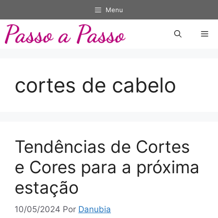
Pular
Menu
para
o
Me
conteúdo
cortes de cabelo
Tendências de Cortes
e Cores para a próxima
estação
10/05/2024
Por
Danubia