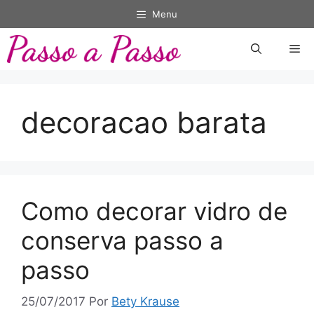
Pular
Menu
para
o
Me
conteúdo
decoracao barata
Como decorar vidro de
conserva passo a
passo
25/07/2017
Por
Bety Krause