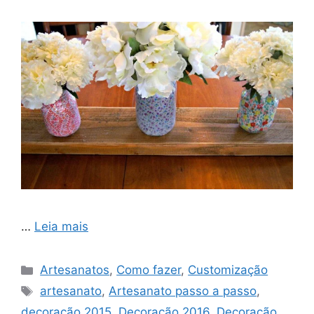
…
Leia mais
Categorias
Artesanatos
,
Como fazer
,
Customização
Tags
artesanato
,
Artesanato passo a passo
,
decoração 2015
,
Decoração 2016
,
Decoração