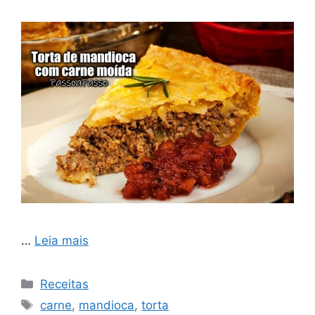
…
Leia mais
Categorias
Receitas
Tags
carne
,
mandioca
,
torta