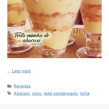
…
Leia mais
Categorias
Receitas
Tags
Abacaxi
,
coco
,
leite condensado
,
torta