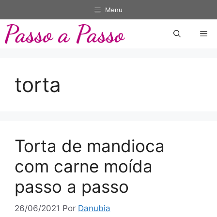
Pular
Menu
para
o
Me
conteúdo
torta
Torta de mandioca
com carne moída
passo a passo
26/06/2021
Por
Danubia