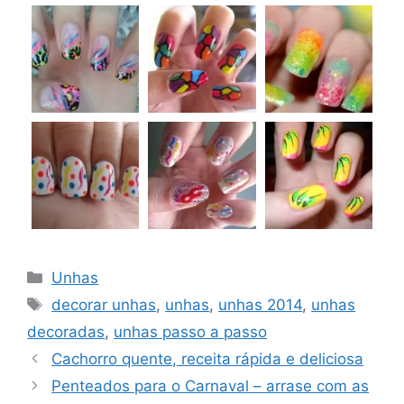
Categorias
Unhas
Tags
decorar unhas
,
unhas
,
unhas 2014
,
unhas
decoradas
,
unhas passo a passo
Cachorro quente, receita rápida e deliciosa
Penteados para o Carnaval – arrase com as