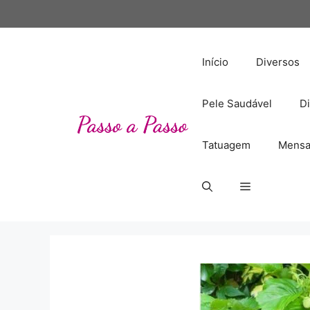
Pular
para
o
conteúdo
Início
Diversos
Pele Saudável
Di
Tatuagem
Mensa