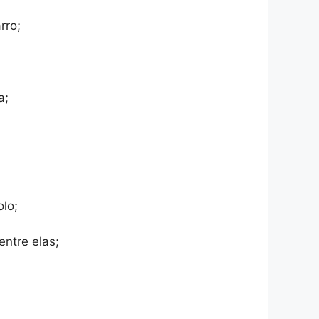
rro;
a;
olo;
ntre elas;