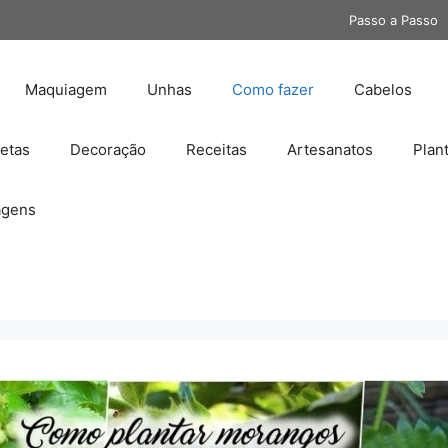
Passo a Passo
Maquiagem
Unhas
Como fazer
Cabelos
etas
Decoração
Receitas
Artesanatos
Plan
gens