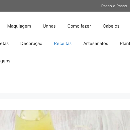
Passo a Passo
Maquiagem
Unhas
Como fazer
Cabelos
etas
Decoração
Receitas
Artesanatos
Plan
gens