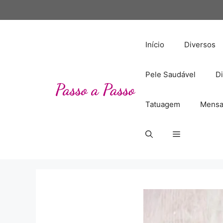
Pular
para
o
conteúdo
Início
Diversos
Pele Saudável
Di
Tatuagem
Mensa