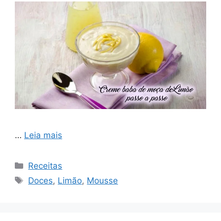
…
Leia mais
Categorias
Receitas
Tags
Doces
,
Limão
,
Mousse