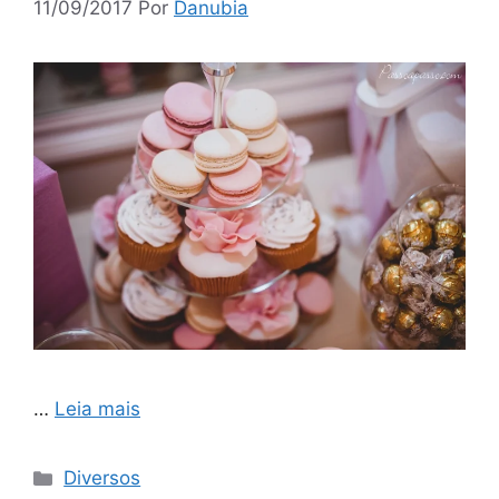
11/09/2017
Por
Danubia
…
Leia mais
Categorias
Diversos