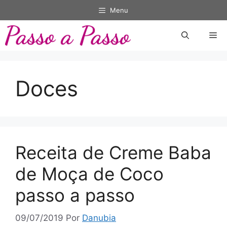
Pular
Menu
para
o
Me
conteúdo
Doces
Receita de Creme Baba
de Moça de Coco
passo a passo
09/07/2019
Por
Danubia