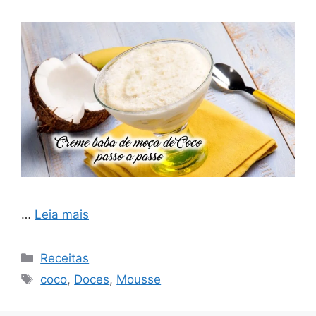
…
Leia mais
Categorias
Receitas
Tags
coco
,
Doces
,
Mousse