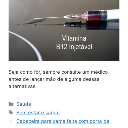
Seja como for, sempre consulte um médico
antes de lançar mão de alguma dessas
alternativas.
Categorias
Saúde
Tags
Bem estar e saúde
Cabeceira para cama feita com porta de