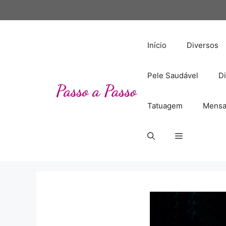
Pular
para
o
conteúdo
Início
Diversos
Pele Saudável
Di
Tatuagem
Mensa