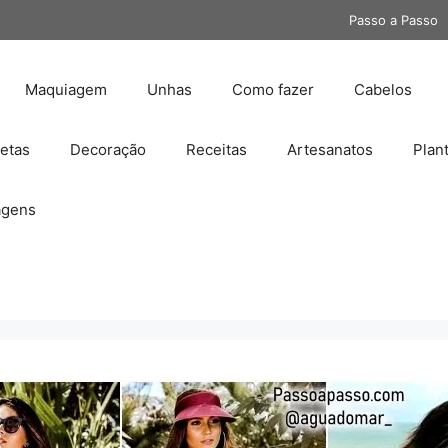
Passo a Passo
Maquiagem
Unhas
Como fazer
Cabelos
etas
Decoração
Receitas
Artesanatos
Plan
gens