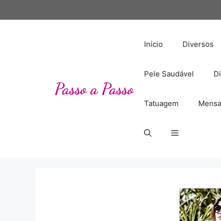
Pular
para
o
conteúdo
Início
Diversos
Pele Saudável
Di
Tatuagem
Mensa