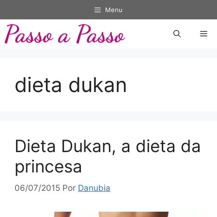
Pular
Menu
para
o
Me
conteúdo
dieta dukan
Dieta Dukan, a dieta da
princesa
06/07/2015
Por
Danubia