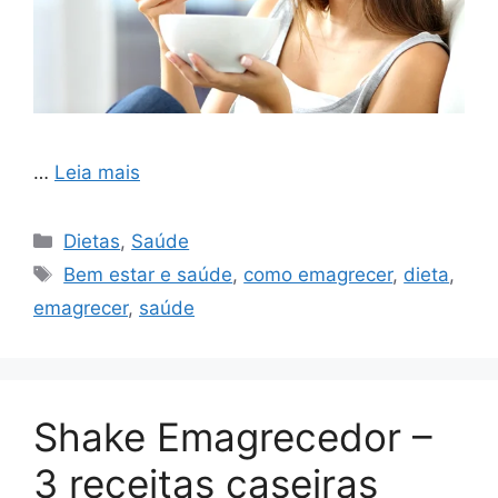
…
Leia mais
Categorias
Dietas
,
Saúde
Tags
Bem estar e saúde
,
como emagrecer
,
dieta
,
emagrecer
,
saúde
Shake Emagrecedor –
3 receitas caseiras