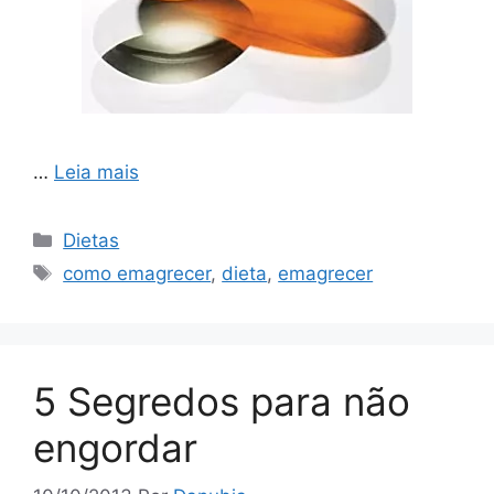
…
Leia mais
Categorias
Dietas
Tags
como emagrecer
,
dieta
,
emagrecer
5 Segredos para não
engordar