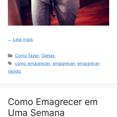
…
Leia mais
Categorias
Como fazer
,
Dietas
Tags
como emagrecer
,
emagrecer
,
emagrecer
rápido
Como Emagrecer em
Uma Semana