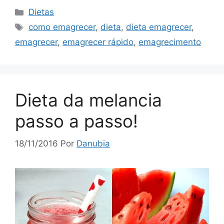
Categorias
Dietas
Tags
como emagrecer
,
dieta
,
dieta emagrecer
,
emagrecer
,
emagrecer rápido
,
emagrecimento
Dieta da melancia
passo a passo!
18/11/2016
Por
Danubia