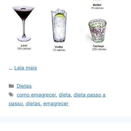
…
Leia mais
Categorias
Dietas
Tags
como emagrecer
,
dieta
,
dieta passo a
passo
,
dietas
,
emagrecer