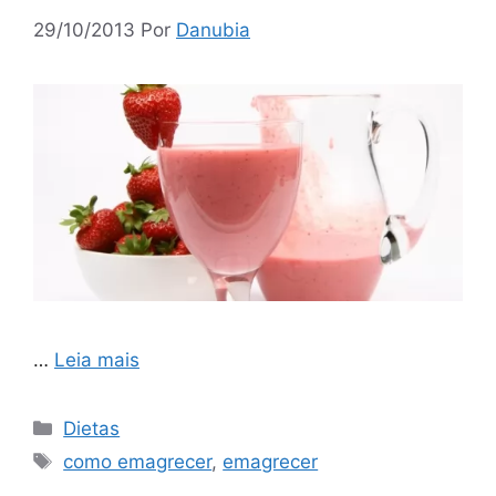
29/10/2013
Por
Danubia
…
Leia mais
Categorias
Dietas
Tags
como emagrecer
,
emagrecer