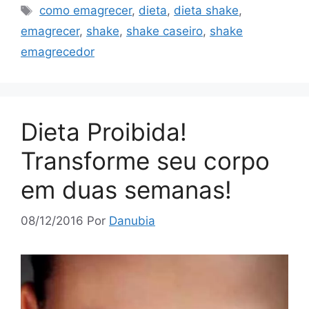
Tags
como emagrecer
,
dieta
,
dieta shake
,
emagrecer
,
shake
,
shake caseiro
,
shake
emagrecedor
Dieta Proibida!
Transforme seu corpo
em duas semanas!
08/12/2016
Por
Danubia