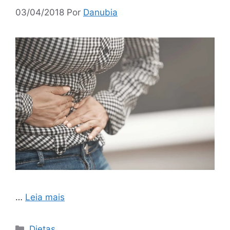
03/04/2018
Por
Danubia
…
Leia mais
Categorias
Dietas