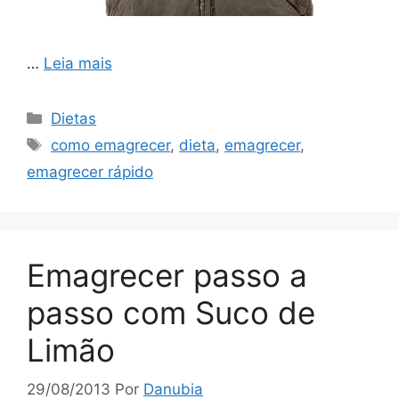
…
Leia mais
Categorias
Dietas
Tags
como emagrecer
,
dieta
,
emagrecer
,
emagrecer rápido
Emagrecer passo a
passo com Suco de
Limão
29/08/2013
Por
Danubia