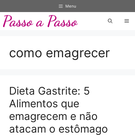
Pular
Menu
para
o
Me
conteúdo
como emagrecer
Dieta Gastrite: 5
Alimentos que
emagrecem e não
atacam o estômago