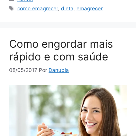
Tags
como emagrecer
,
dieta
,
emagrecer
Como engordar mais
rápido e com saúde
08/05/2017
Por
Danubia