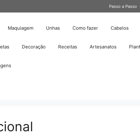
Passo a Passo
Maquiagem
Unhas
Como fazer
Cabelos
etas
Decoração
Receitas
Artesanatos
Plan
gens
cional