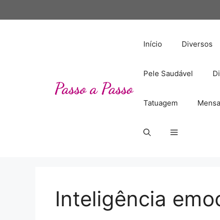
Pular
para
o
conteúdo
Início
Diversos
Pele Saudável
Di
Tatuagem
Mensa
Inteligência emo