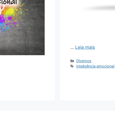
…
Leia mais
Categorias
Diversos
Tags
Inteligência emocional