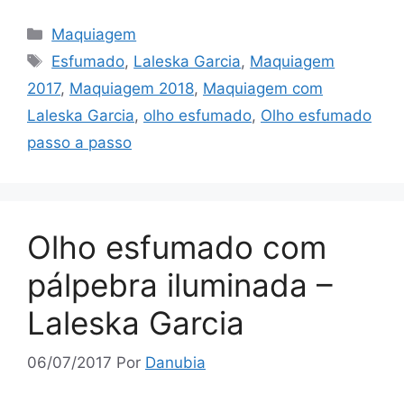
Categorias
Maquiagem
Tags
Esfumado
,
Laleska Garcia
,
Maquiagem
2017
,
Maquiagem 2018
,
Maquiagem com
Laleska Garcia
,
olho esfumado
,
Olho esfumado
passo a passo
Olho esfumado com
pálpebra iluminada –
Laleska Garcia
06/07/2017
Por
Danubia