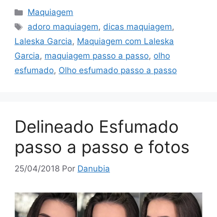
Categorias
Maquiagem
Tags
adoro maquiagem
,
dicas maquiagem
,
Laleska Garcia
,
Maquiagem com Laleska
Garcia
,
maquiagem passo a passo
,
olho
esfumado
,
Olho esfumado passo a passo
Delineado Esfumado
passo a passo e fotos
25/04/2018
Por
Danubia