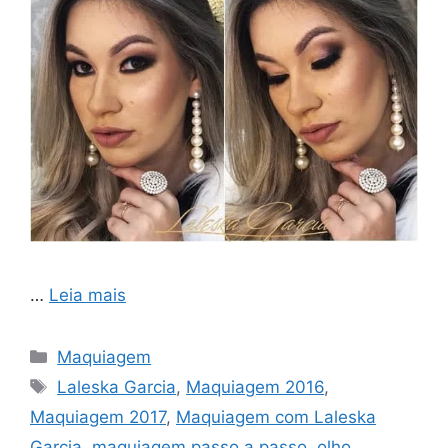
…
Leia mais
Categorias
Maquiagem
Tags
Laleska Garcia
,
Maquiagem 2016
,
Maquiagem 2017
,
Maquiagem com Laleska
Garcia
,
maquiagem passo a passo
,
olho