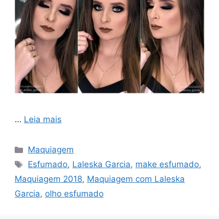
…
Leia mais
Categorias
Maquiagem
Tags
Esfumado
,
Laleska Garcia
,
make esfumado
,
Maquiagem 2018
,
Maquiagem com Laleska
Garcia
,
olho esfumado