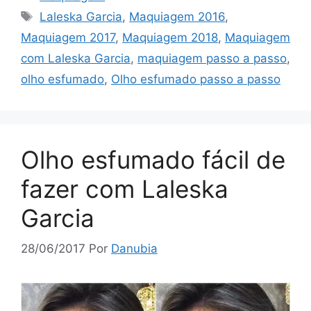
Tags
Laleska Garcia
,
Maquiagem 2016
,
Maquiagem 2017
,
Maquiagem 2018
,
Maquiagem
com Laleska Garcia
,
maquiagem passo a passo
,
olho esfumado
,
Olho esfumado passo a passo
Olho esfumado fácil de
fazer com Laleska
Garcia
28/06/2017
Por
Danubia