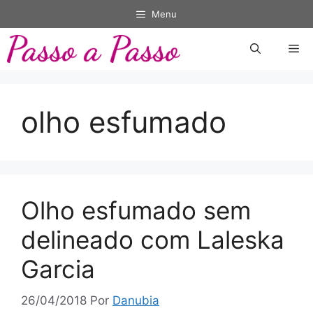
Pular
Menu
para
o
Me
conteúdo
olho esfumado
Olho esfumado sem
delineado com Laleska
Garcia
26/04/2018
Por
Danubia