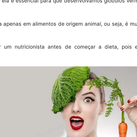
s ela é essencial para que desenvolvamos glóbulos ver
apenas em alimentos de origem animal, ou seja, é muit
 um nutricionista antes de começar a dieta, pois e