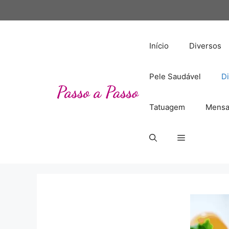
Pular
para
o
conteúdo
Início
Diversos
Pele Saudável
Di
Tatuagem
Mensa