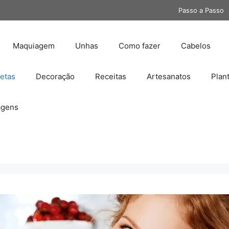
Passo a Passo
Maquiagem
Unhas
Como fazer
Cabelos
etas
Decoração
Receitas
Artesanatos
Plan
gens