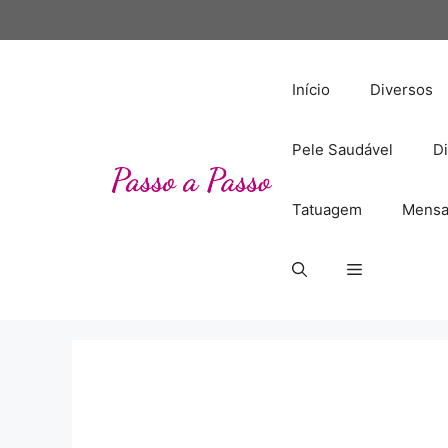
Pular
para
o
conteúdo
Início
Diversos
Pele Saudável
Di
Tatuagem
Mensa