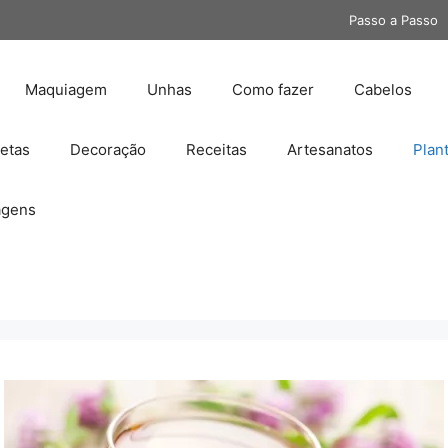
Passo a Passo
Maquiagem
Unhas
Como fazer
Cabelos
etas
Decoração
Receitas
Artesanatos
Plan
gens